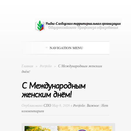
NAVIGATION MENU
Главная
»
Portfolio
»
С Международным женским
днём!
С Международным
женским днём!
Опубликовано
СПО
Мар 6, 2026 в
Portfolio
,
Важное
|
Нет
комментариев