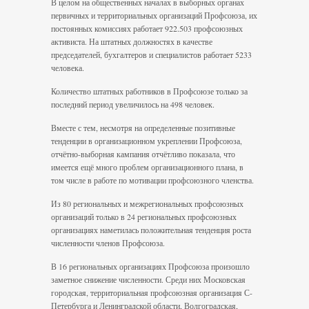
В целом на общественных началах в выборных органах
первичных и территориальных организаций Профсоюза, их
постоянных комиссиях работает 922.503 профсоюзных
активиста. На штатных должностях в качестве
председателей, бухгалтеров и специалистов работает 5233
человека.
Количество штатных работников в Профсоюзе только за
последний период увеличилось на 498 человек.
Вместе с тем, несмотря на определенные позитивные
тенденции в организационном укреплении Профсоюза,
отчётно-выборная кампания отчётливо показала, что
имеется ещё много проблем организационного плана, в
том числе в работе по мотивации профсоюзного членства.
Из 80 региональных и межрегиональных профсоюзных
организаций только в 24 региональных профсоюзных
организациях наметилась положительная тенденция роста
численности членов Профсоюза.
В 16 региональных организациях Профсоюза произошло
заметное снижение численности. Среди них Московская
городская, территориальная профсоюзная организация С-
Петербурга и Ленинградской области, Волгоградская,