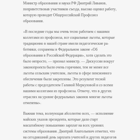
Министр образования и науки РФ Дми­трий Ливанов,
поприветствовав участников съезда, высоко оценил работу,
которую проводит Общероссийский Профсоюз
образования.
«В последние годы мы очень тесно работаем с нашими
коллегами из профсоюза, все социальные льготы, которые
традиционно в нашей стране имели педагогические ра­
ботники, сохранены в Федеральном законе «Об
образовании в Российской Федерации», хотя сделать это
было непросто, — признал министр. — Дискуссии вокруг
законопро­екта были очень горячими, тем не менее все
льготы сельским учителям, льготы в сфере пенсионного
обеспечения были за­креплены. Это результат тесной
работы с председателем Галиной Меркуловой и со всеми
нашими коллегами из профсоюза. Отмечу, что в других
отраслях на уровне федеральных законов многие льготы
отменены».
Важная тема, волнующая абсолютно всех, — исполнение
майских указов президента, которые дали старт
масштабному повы­шению зарплат на всех уровнях
системы образования. Дмитрий Анатольевич от­метил, что
на сегодняшний день зарплата учителей и других педагогов