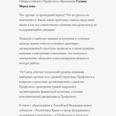
Общероссийского Профсоюза образования
Галина
Меркулова.
Что сделано за прошедший период? Что не удалось из
намеченного? Какие новые проблемы ставила перед нами
жизнь и как мы совместными усилиями находили выход из
складывающейся ситуации?
Пожалуй, к наиболее важным результа­там в отчетном
периоде можно отнести успешную адаптацию
организационной структуры профсоюза к происходящим
внешним и внутренним изменениям, что позволило
своевременно обновлять и ак­туализировать формы и
методы работы.
VII Съезд отмечает возросший уровень внимания
выборных органов всех уровней структуры Профсоюза к
вопросам укрепления организационного единства
Профсоюза, проведения единой кадровой и
организационно-финансовой политики, усиления
исполнительской дисциплины в Профсоюзе.
В связи с образованием в Российской Федерации новых
субъектов – Республики Крым и города федерального
подчинения Севастополя – в Профсоюзе в 2014 году