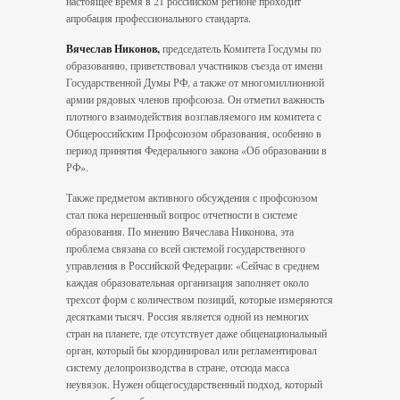
настоящее время в 21 российском регионе проходит
апробация профессионального стандарта.
Вячеслав Никонов,
председатель Комитета Госдумы по
образованию, приветствовал участников съезда от имени
Государственной Думы РФ, а также от многомиллионной
армии рядовых членов профсоюза. Он отметил важность
плотного взаимодействия возглавляемого им комитета с
Общероссийским Профсоюзом образования, особенно в
период принятия Федерального закона «Об образовании в
РФ».
Также предметом активного обсуждения с профсоюзом
стал пока нерешенный во­прос отчетности в системе
образования. По мнению Вячеслава Никонова, эта
проблема связана со всей системой государственного
управления в Российской Федерации: «Сей­час в среднем
каждая образовательная ор­ганизация заполняет около
трехсот форм с количеством позиций, которые измеряются
десятками тысяч. Россия является одной из немногих
стран на планете, где отсутствует даже общенациональный
орган, который бы координировал или регламентировал
систему делопроизводства в стране, отсюда масса
неувязок. Нужен общегосударствен­ный подход, который