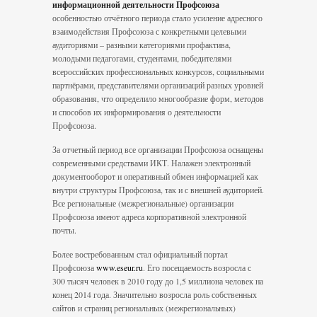
информационной деятельности Профсоюза
особенностью отчётного периода стало усиление адресного
взаимодействия Профсоюза с конкретными целевыми
аудиториями – разными категориями профактива,
молодыми педагогами, студентами, победителями
всероссийских профессиональных конкурсов, социальными
партнёрами, представителями организаций разных уровней
образования, что определило многообразие форм, методов
и способов их информирования о деятельности
Профсоюза.
За отчетный период все организации Профсоюза оснащены
современными средствами ИКТ. Налажен электронный
документооборот и оперативный обмен информацией как
внутри структуры Профсоюза, так и с внешней аудиторией.
Все региональные (межрегиональные) организации
Профсоюза имеют адреса корпоративной электронной
почты.
Более востребованным стал официальный портал
Профсоюза
www.eseur.ru
. Его посещаемость возросла с
300 тысяч человек в 2010 году до 1,5 миллиона человек на
конец 2014 года. Значительно возросла роль собственных
сайтов и страниц региональных (межрегиональных)