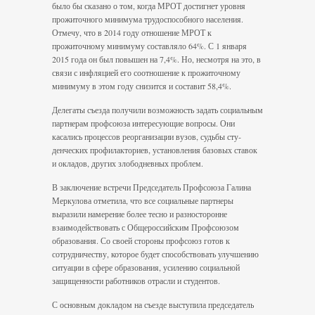
было бы сказано о том, когда МРОТ достигнет уровня
прожиточного минимума трудоспособного населения.
Отмечу, что в 2014 году отно­шение МРОТ к
прожиточному минимуму составляло 64%. С 1 января
2015 года он был повышен на 7,4%. Но, несмотря на это, в
связи с инфляцией его соотношение к про­житочному
минимуму в этом году снизится и составит 58,4%.
Делегаты съезда получили возможность задать социальным
партнерам профсоюза интересующие вопросы. Они
касались процессов реорганизации вузов, судьбы сту­
денческих профилакториев, установления базовых ставок
и окладов, других злобо­дневных проблем.
В заключение встречи Председатель Профсоюза Галина
Меркулова отметила, что все социальные партнеры
выразили намерение более тесно и разносторонне
взаимодействовать с Общероссийским Профсоюзом
образования. Со своей сто­роны профсоюз готов к
сотрудничеству, которое будет способствовать улучшению
ситуации в сфере образования, усилению социальной
защищенности работников отрасли и студентов.
С основным докладом на съезде выступила председатель