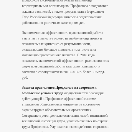
Профсоюза систематически оказывали помощь
территориальным организациям Профсоюза в подготовке
исковых заявлений, а также представляли в Верховном
Суде Российской Федерации интересы педагогических
работников по различным категориям дел.
Экономическая эффективность правозащитной работы
выступает в качестве одного из наиболее ощутимых и
показательных критериев ее результативности,
оказывающим большое влияние, в том числе и на
мотивацию профсоюзного членства. С 2010 года
показатель экономической эффективности реализации всех
форм правозащитной работы ежегодно повышался и
составил в совокупности за 2010-2014 г. более 30 млрд.
руб.
Защита прав членов Профсоюза
на здоровые и
безопасные условия труда
осуществляется благодаря
действующей в Профсоюзе эффективной системе
управления общественным контролем за состоянием
охраны труда в образовательных организациях.
Совершенствуется деятельность технической, внештатной
технической инспекции труда, уполномоченных по охране
труда Профсоюза. Улучшается взаимодействие с органами