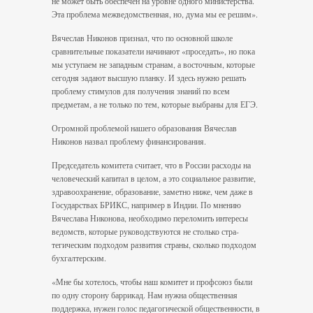
не может быть обе­спечен на уровне одного министерства.
Эта проблема межведомственная, но, дума мы ее решим».
Вячеслав Никонов признал, что по ос­новной школе
сравнительные показатели начинают «проседать», но пока
мы усту­паем не западным странам, а восточным, которые
сегодня задают высшую планку. И здесь нужно решать
проблему стимулов для получения знаний по всем
предметам, а не только по тем, которые выбраны для ЕГЭ.
Огромной проблемой нашего образования Вячеслав
Никонов назвал проблему финансирования.
Председатель комитета считает, что в России расходы на
человеческий капитал в целом, а это социальное развитие,
здравоохранение, образование, заметно ниже, чем даже в
Государствах БРИКС, например в Индии. По мнению
Вячеслава Никонова, не­обходимо переломить интересы
ведомств, которые руководствуются не столько стра­
тегическим подходом развития страны, сколько подходом
бухгалтерским.
«Мне бы хотелось, чтобы наш комитет и профсоюз были
по одну сторону баррикад. Нам нужна общественная
поддержка, нужен голос педагогической общественности, в