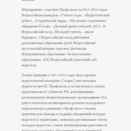
Мероприятия с участием Профсоюза (за 2013-2014 годы):
Всероссийские конкурсы «Учитель года», «Педагогический
дебют», «Студенческий лидер», «На лучшее студенческое
общежитие России», «Деловой прием учителей–2013», II
Всероссийский съезд «Молодой учитель – школе
будущего», I Всероссийский съезд работников
дополнительно образования детей, Всероссийский
августовский интернет-педсовет, фотоакция
Интернационала образования «За качественное
образование», XXI Всероссийский туристский слёт
педагогов.
Особое внимание в 2013-2014 годах было уделено
педагогической молодежи. Создан Совет молодых
педагогов при ЦС Профсоюза, в состав которого вошли
представители 65 субъектов РФ, делегированные
региональными (межрегиональными) организациями. Его
работа позволила активизировать развитие молодежного
педагогического движения в Профсоюзе и оказать
практическую помощь в создании объединений молодых
педагогов в территориях, появились региональные советы
молодых педагогов, а также активизирована деятельность
формально созданных объединений в ряде территорий.