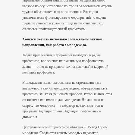
управления образованием, органами государственного
надзора по осуществлению контроля за состоянием охраны
труда в образовательных организациях. Ежегодно
увеличивается финансирование мероприятий по охране
труда, улучшаются условия труда на рабочих местах,
снижается производственный травматизм.
Хочется сказать несколько слов о таком важном
направлении, как работа с молоде­жью.
Задача привлечения и удержания молодежи в рядах
профсоюза, во­влечение их в активную профсоюзную
жизнь — одно из приоритетных направлений в кадровой
политике профсоюза.
Молодежная политика основана на стремлении дать
возможность самим молодым людям, объединившись в
проф­союз, заняться решением проблем, которые являются
специфичными именно для молодежи. Ни для кого не
секрет, что молодежь — генератор новых взглядов и
программ, будущее страны, будущее профсоюзного
движения.
Центральный совет профсоюза объявил 2015 год Годом
молодежи. Создаются со­веты молодых педагогов,