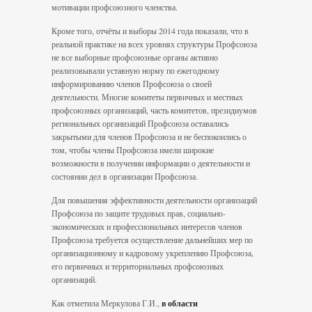
мотивации профсоюзного членства.
Кроме того, отчёты и выборы 2014 года показали, что в
реальной практике на всех уровнях структуры Профсоюза
не все выборные профсоюзные органы активно
реализовывали уставную норму по ежегодному
информированию членов Профсоюза о своей
деятельности. Многие комитеты первичных и местных
профсоюзных организаций, часть комитетов, президиумов
региональных организаций Профсоюза оставались
закрытыми для членов Профсоюза и не беспокоились о
том, чтобы члены Профсоюза имели широкие
возможности в получении информации о деятельности и
состоянии дел в организации Профсоюза.
Для повышения эффективности деятельности организаций
Профсоюза по защите трудовых прав, социально-
экономических и профессиональных интересов членов
Профсоюза требуется осуществление дальнейших мер по
организационному и кадровому укреплению Профсоюза,
его первичных и территориальных профсоюзных
организаций.
Как отметила Меркулова Г.И.,
в области