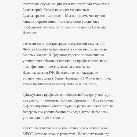
противном случае мы рискуем проиграть это сражение с
бухгалтерий. Страна не мо­жет управляться
бухгалтерскими мето­дами. Мы понимаем, что нужно
нашему образованию, и совместными усилиями с
профсоюзом это осуществим», — заключил Вячеслав
Никонов.
Заместитель министра труда и социальной защиты РФ
Любовь Ельцова остановилась в своем выступлении на
базовых кладах. В Трудовом кодексе полномочие по
установлению базовых окладов по профес­сиональным
квалификационным группам закреплены за
Правительством РФ. Вместе с тем эти оклады не
установлены, хотя в Указе Президента РФ сказано о том,
чтобы правительство определило их в 2015 году.
«Дискуссии с профсоюзами бюджетной сферы у нас идут
уже давно, — заметила Любовь Юрьевна. — При высокой
диффе­ренциации в оплате труда по регионам установить на
федеральном уровне базо­вые оклады, которые бы всех
устраивали, крайне сложно.
Также заместитель министра останови­лась на проблеме
МРОТ, которая пока не решается: «Не принят закон, где