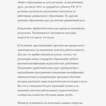
общего обра­зования во всех регионах, за исключением
двух, достигла 100% от средней по субъекту РФ. В 75
регионах достигнуты аналогичные показатели по
работникам дошкольного образования. По другим
уровням образо­вания идет достаточно динамичный рост.
Повышение заработной платы уже при­несло позитивные
результаты. Увеличивается численность молодых
педагогов и в школе, и в вузах.
Естественно, при повышении зарплаты мы прежде всего
ориентируемся на повы­шение качества работы педагога.
Для нас это крайне важный результат, потому что
реализация новых стандартов образования требует
высокой квалификации педагоги­ческих работников.
Повышение заработной платы идет одновременно с
масштабными программами повышения квалификации,
переподготовки и модернизации программ обучения,
которые реализуют наши пе­дагогические колледжи и вузы.
Все это в совокупности даст серьезный толчок к по­
вышению качества работы нашего педаго­гического
сообщества и качества обучения наших детей».
Министр остановился на нескольких важных вопросах,