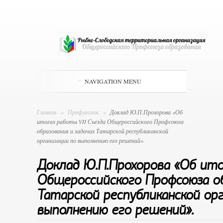
NAVIGATION MENU
Главная
»
Профуголок
»
Доклад Ю.П.Прохорова «Об
итогах работы VII Съезда Общероссийского Профсоюза
образования и задачах Татарской республиканской
организации по выполнению его решений».
Доклад Ю.П.Прохорова «Об ито
Общероссийского Профсоюза об
Татарской республиканской ор
выполнению его решений».