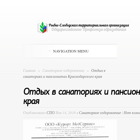
NAVIGATION MENU
Главная
»
Санаторное оздоровление
»
Отдых в
санаториях и пансионатах Краснодарского края
Отдых в санаториях и пансион
края
Опубликовано
СПО
Янв 14, 2016 в
Санаторное оздоровление
|
Нет комм