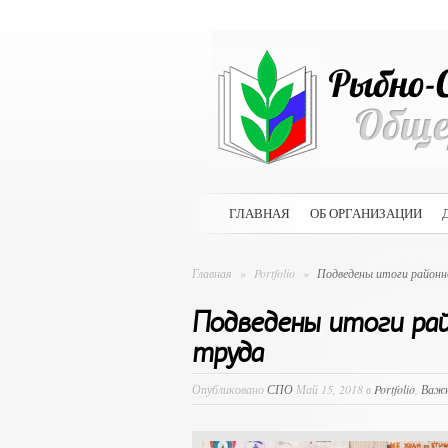
ГЛАВНАЯ
ОБ ОРГАНИЗАЦИИ
Главная
»
Portfolio
»
Подведены итоги районно
Подведены итоги рай
труда
Опубликовано
СПО
Май 15, 2018 в
Portfolio
,
Важ