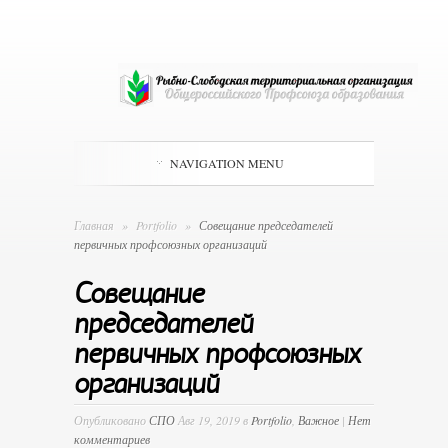
NAVIGATION MENU
Главная
»
Portfolio
»
Совещание председателей
первичных профсоюзных организаций
Совещание
председателей
первичных профсоюзных
организаций
Опубликовано
СПО
Авг 19, 2019 в
Portfolio
,
Важное
|
Нет
комментариев