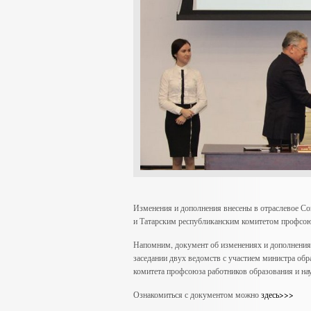
Изменения и дополнения внесены в отраслевое Со
и Татарским республиканским комитетом профсоюз
Напомним, документ об изменениях и дополнениях
заседании двух ведомств с участием министра обр
комитета профсоюза работников образования и н
Ознакомиться с документом можно
здесь>>>