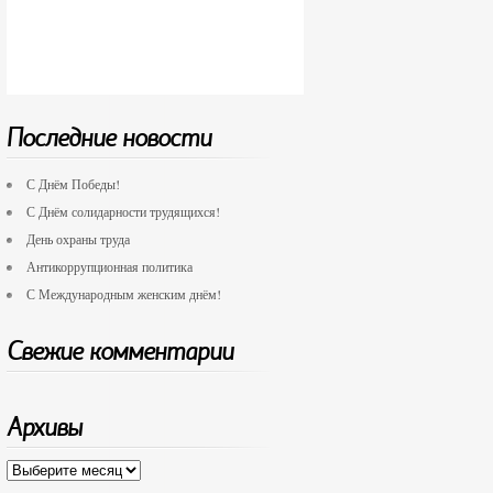
Последние новости
С Днём Победы!
С Днём солидарности трудящихся!
День охраны труда
Антикоррупционная политика
С Международным женским днём!
Свежие комментарии
Архивы
Архивы