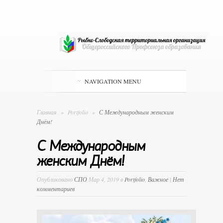
NAVIGATION MENU
Главная
»
Portfolio
»
С Международным женским
Днём!
С Международным
женским Днём!
Опубликовано
СПО
Мар 4, 2019 в
Portfolio
,
Важное
|
Нет
комментариев